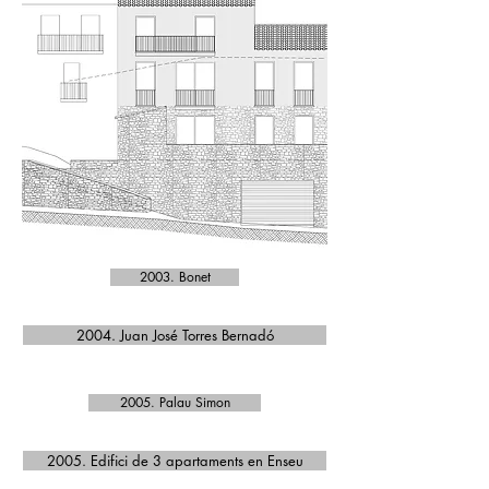
2003. Bonet
2004. Juan José Torres Bernadó
2005. Palau Simon
2005. Edifici de 3 apartaments en Enseu