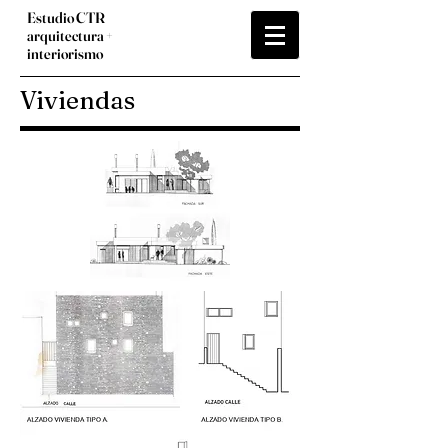
Estudio CTR
arquitectura +
interiorismo
Viviendas