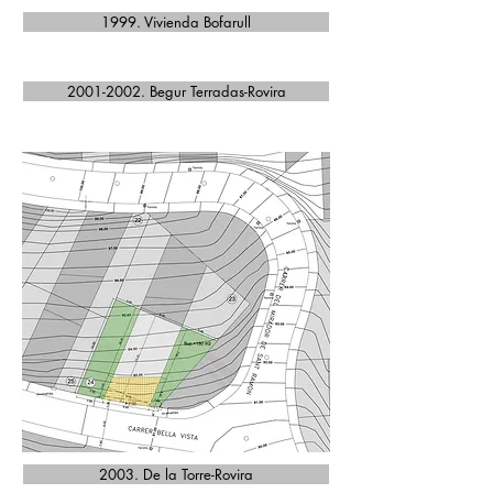
1999. Vivienda Bofarull
2001-2002. Begur Terradas-Rovira
2003. De la Torre-Rovira