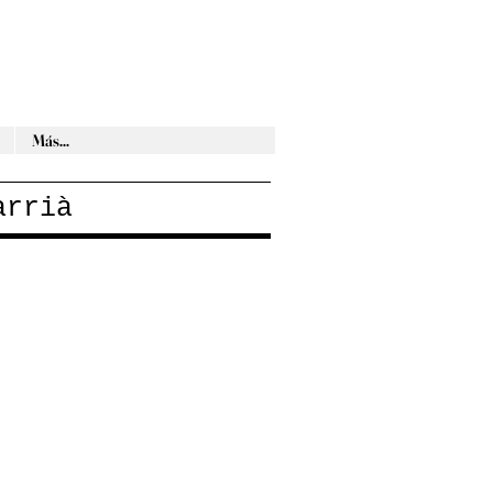
Más...
arrià